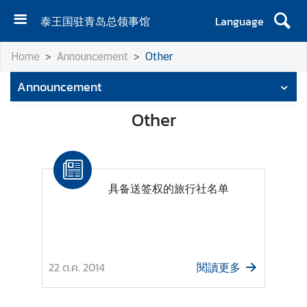
泰王国驻青岛总领事馆
Language
首
Home
Announcement
Other
页
Announcement
关
于
Other
泰
王
国
驻
具备送签权的旅行社名单
青
岛
总
领
事
22 ต.ค. 2014
閱讀更多
馆